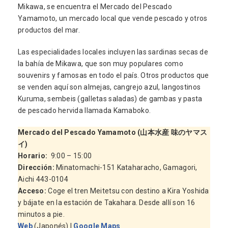
Mikawa, se encuentra el Mercado del Pescado
Yamamoto, un mercado local que vende pescado y otros
productos del mar.
Las especialidades locales incluyen las sardinas secas de
la bahía de Mikawa, que son muy populares como
souvenirs y famosas en todo el país. Otros productos que
se venden aquí son almejas, cangrejo azul, langostinos
Kuruma, sembeis (galletas saladas) de gambas y pasta
de pescado hervida llamada Kamaboko.
Mercado del Pescado Yamamoto (山本水産 味のヤマス
イ)
Horario:
9:00 – 15:00
Dirección:
Minatomachi-151 Kataharacho, Gamagori,
Aichi 443-0104
Acceso:
Coge el tren Meitetsu con destino a Kira Yoshida
y bájate en la estación de Takahara. Desde allí son 16
minutos a pie.
Web
(Japonés) |
Google Maps