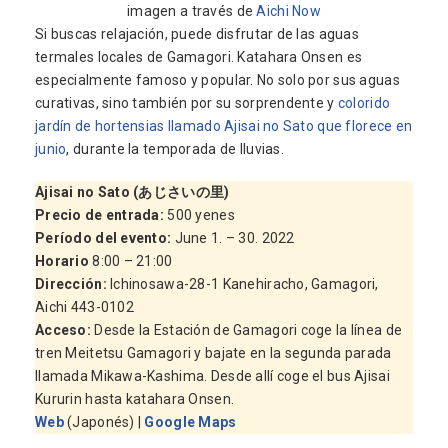
imagen a través de
Aichi Now
Si buscas relajación, puede disfrutar de las aguas
termales locales de Gamagori. Katahara Onsen es
especialmente famoso y popular. No solo por sus aguas
curativas, sino también por su sorprendente y
colorido
jardín de hortensias llamado Ajisai no Sato que florece en
junio
, durante la temporada de lluvias.
Ajisai no Sato (あじさいの里)
Precio de entrada:
500 yenes
Período del evento:
June 1. – 30. 2022
Horario
8:00 – 21:00
Dirección
:
Ichinosawa-28-1 Kanehiracho, Gamagori,
Aichi 443-0102
Acceso
:
Desde la Estación de Gamagori coge la línea de
tren Meitetsu Gamagori y bajate en la segunda parada
llamada Mikawa-Kashima. Desde allí coge el bus Ajisai
Kururin hasta katahara Onsen.
Web
(Japonés) |
Google Maps