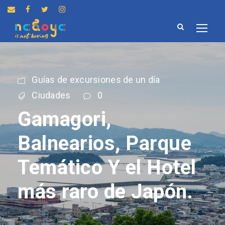
Guías de excursiones de un día
Ciudades
0
Gamagori,
Balnearios, Parque
Temático Y el Hotel
más raro de Japón.